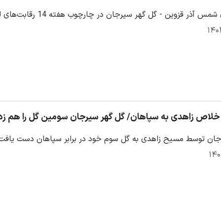
ذر قزوین - گل گهر سیرجان در چارچوب هفته 14 رقابت‌های لیگ برتر ایران 1403/04
 خلاص زاهدی به سپاهان/ گل گهر سیرجان سومین گل را هم زد
توسط مسیح زاهدی به گل سوم خود در برابر سپاهان دست یافت تا نتیجه 3بر1 به سود سیرج