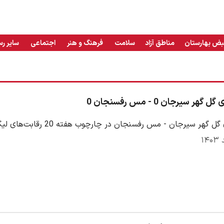
بض بهارستان
مناطق آزاد
سلامت
فرهنگ و هنر
اجتماعی
سایر رس
هر سیرجان 0 - مس رفسنجان 0
ر سیرجان - مس رفسنجان در چارچوب هفته 20 رقابت‌های لیگ برتر ایران 1403/04