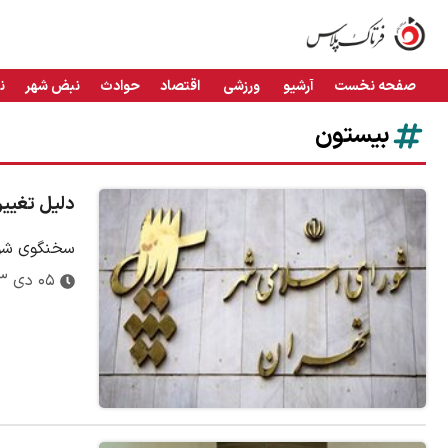
صفحه نخست
آرشیو
ورزشی
اقتصاد
حوادث
نبض شهر
ن
بیستون
دلیل تغییر
سخنگوی شورا
۰۵ دی ۱۴۰۳