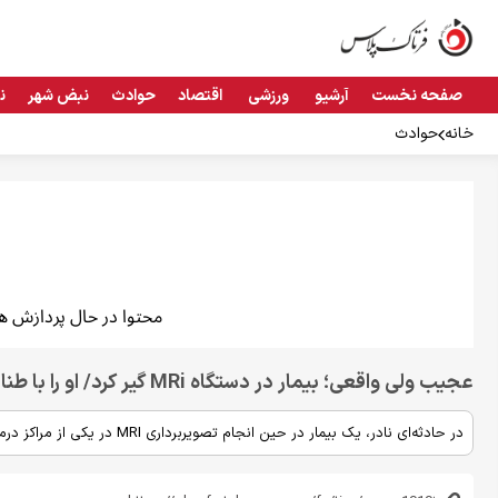
صفحه نخست
آرشیو
ورزشی
اقتصاد
حوادث
نبض شهر
ن
خانه
حوادث
عجیب ولی واقعی؛ بیمار در دستگاه MRi گیر کرد/ او را با طناب بیرون آوردند!
در حادثه‌ای نادر، یک بیمار در حین انجام تصویربرداری MRI در یکی از مراکز درمانی بهبهان، در دستگاه گیر افتاد و مجبور شدند او را با طناب خارج کنند.