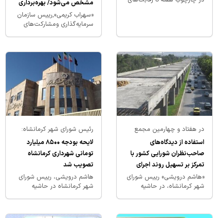
مشخص می‌شود/ بهره‌برداری
لیگ نخبگان آسیا 2024/25
طی سه تا پنج ماه آینده
«سهراب کریمی»,رییس سازمان
سرمایه‌گذاری و‌مشارکت‌های
مردمی شهرداری کرمانشاه در
گفت‌وگو تصویری با فرتاک نیوز
گفت: عصر…
در هفتاد و‌ چهارمین مجمع
رئیس شورای شهر کرمانشاه:
مشورتی شوراها به میزبانی
استفاده از دیدگاه‌های
لایحه بودجه ۸۵۰۰ میلیارد
کرمانشاه دنبال خواهد شد؛
صاحب‌نظران شورایی کشور با
تومانی شهرداری کرمانشاه
تمرکز بر تسهیل روند اجرای
تصویب شد
قطار‌شهری
«هاشم درویشی» رییس شورای
هاشم درویشی، رییس شورای
شهر کرمانشاه، در حاشیه
شهر کرمانشاه در حاشیه
دویست و نهمین جلسه رسمی
برگزاری دویست و نهمین
شورای شهر گفت: در هفتاد و‌
جلسه رسمی شورای شهر که
چهارمین مجمع مشورتی…
امروز (۲۹ بهمن) برگزار شد…