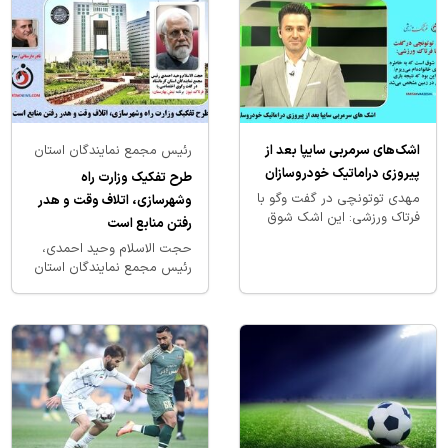
اشک‌های سرمربی سایپا بعد از
رئیس مجمع نمایندگان استان
پیروزی دراماتیک خودروسازان
کرمانشاه در گفت وگوی
طرح تفکیک وزارت راه
اختصاصی با فرتاک نیوز
مهدی‌ توتونچی در گفت وگو با
وشهرسازی، اتلاف وقت و هدر
فرتاک ورزشی: این اشک شوق
رفتن منابع است
است که به خاطره فداکاری
حجت الاسلام وحید احمدی،
خانواده ام می ریزم/ منطقی
رئیس مجمع نمایندگان استان
این بود که…
کرمانشاه در گفت وگوی
اختصاصی با فرتاک نیوز گفت:
طرح تفکیک وزارت…